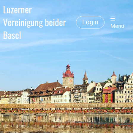
Luzerner
Vereinigung beider
Login
Menü
Basel