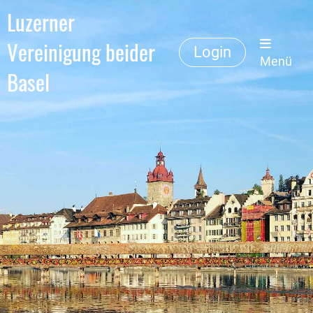
Luzerner
Vereinigung beider
Login
Menü
Basel