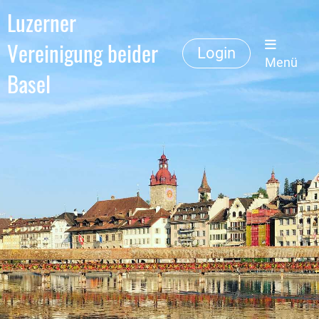
Luzerner
Vereinigung beider
Login
Menü
Basel